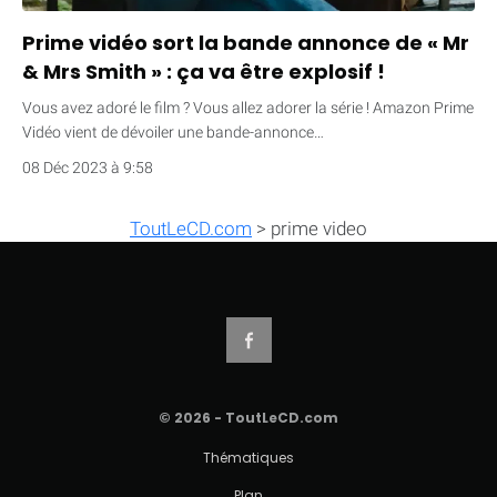
Prime vidéo sort la bande annonce de « Mr
& Mrs Smith » : ça va être explosif !
Vous avez adoré le film ? Vous allez adorer la série ! Amazon Prime
Vidéo vient de dévoiler une bande-annonce…
08 Déc 2023 à 9:58
ToutLeCD.com
>
prime video
© 2026 - ToutLeCD.com
Thématiques
Plan