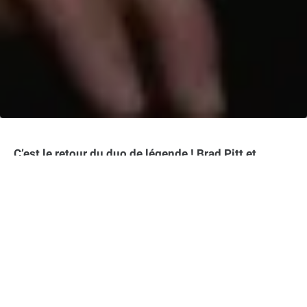
C’est le retour du duo de légende ! Brad Pitt et
Quentin Tarantino, deux monstres sacrés du
septième art, vont à nouveau collaborer pour ce qui
s’annonce comme le dernier film du célèbre
réalisateur. Après le succès retentissant
d’Inglourious Basterds et Once Upon a Time… in
Hollywood, le tandem de choc est de retour dans
The Movie Critic. Pour leur troisième collaboration,
les attentes sont immenses. D’autant plus que
Tarantino a laissé entendre à plusieurs reprises qu’il