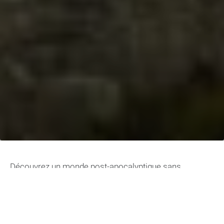
Découvrez un monde post-apocalyptique sans
compromis avec la série télévisée « The 100 ». Cette
série de science-fiction palpitante vous emmène dans
un voyage épique où un groupe de jeunes survivants
doit affronter des dangers inimaginables pour assurer