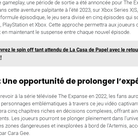
le gameplay, une période de sortie a été annoncée pour The E
ns cette aventure palpitante à l’été 2023, sur Xbox Series X|S
 formule épisodique, le jeu sera divisé en cinq épisodes qui so
PlayStation et Xbox. Cette approche permettra aux joueurs de
ut en maintenant le suspense entre chaque nouvel épisode.
uvrez le spin off tant attendu de La Casa de Papel avec le reto
!
: Une opportunité de prolonger l’exp
 revoir à la série télévisée The Expanse en 2022, les fans aur
s personnages emblématiques à travers ce jeu vidéo captivan
era cinq chapitres riches en décisions complexes, offrant ai
nts. Les joueurs pourront se plonger pleinement dans l’univ
es zones dangereuses et inexplorées à bord de l’Artemis, 
par Cara Gee.