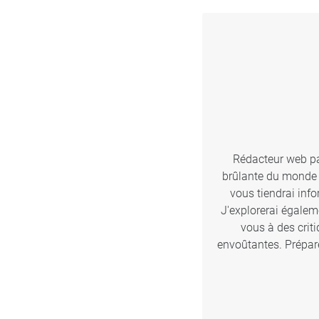
Rédacteur web pas
brûlante du monde d
vous tiendrai inf
J'explorerai égalem
vous à des crit
envoûtantes. Prépare