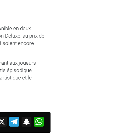
onible en deux
on Deluxe, au prix de
i soient encore
rant aux joueurs
tie épisodique
rtistique et le
acebook
X
Telegram
Snapchat
WhatsApp