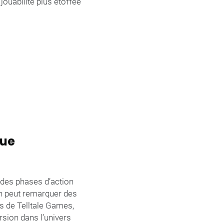
jouabilité plus étoffée
que
e des phases d’action
on peut remarquer des
s de Telltale Games,
rsion dans l’univers