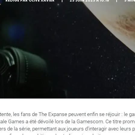
RÉDIGÉ PAR OLIVE XAVIER
|
23 JUIN 2023 À 10:16
|
3 MI
tente, les fans de The Expanse peuvent enfin se réjouir : le 
ltale Games a été dévoilé lors de la Gamescom. Ce titre pro
rs de la série, permettant aux joueurs d’interagir avec leurs