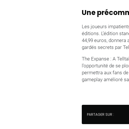
Une précomma
Les joueurs impatients
éditions. L’édition sta
44,99 euros, donnera 
gardés secrets par Te
The Expanse : A Tellta
l’opportunité de se pl
permettra aux fans de s
gameplay amélioré saur
PARTAGER SUR :