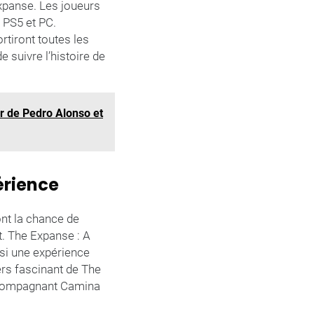
xpanse. Les joueurs
, PS5 et PC.
rtiront toutes les
 suivre l’histoire de
ur de Pedro Alonso et
érience
ont la chance de
t. The Expanse : A
nsi une expérience
ers fascinant de The
accompagnant Camina