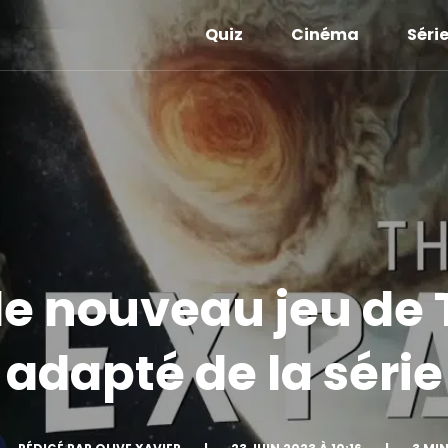
Quiz
Cinéma
Séri
le nouveau jeu de
adapté de la série