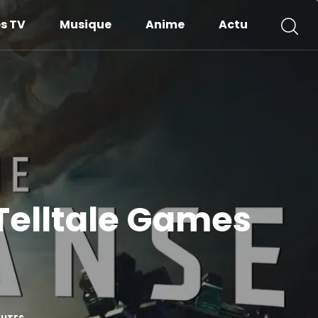
es TV
Musique
Anime
Actu
 Telltale Games