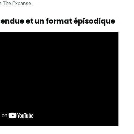
e The Expanse.
ttendue et un format épisodique