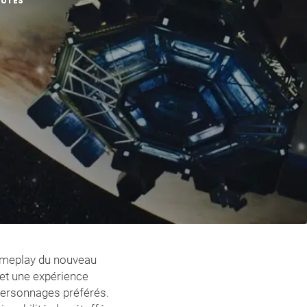
NUTES
gameplay du nouveau
met une expérience
 personnages préférés.