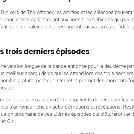
univers de The Witcher, les amitiés et les alliances peuven
dra donc rester vigilant quant aux possibles trahisons qui pou
ans sont en haleine et se demandent qui saura rester fidèle a
 trois derniers épisodes
 une version longue de la bande-annonce pour la deuxième part
 un meilleur aperçu de ce qui les attend lors des trois dernier
sponible gratuitement sur Internet et promet des moments for
beauté.
r ont toutes les raisons d’être impatients de découvrir les d
 qui s’annonce riche en action, émotions et révélations. Res
iffusion prochaine de ces ultimes épisodes qui clôtureront en 
et Ciri.