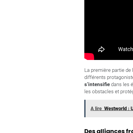
La première partie de l
différents protagonist
s’intensifie
dans les é
les obstacles et proté
A lire
Westworld : U
Des alliances fr