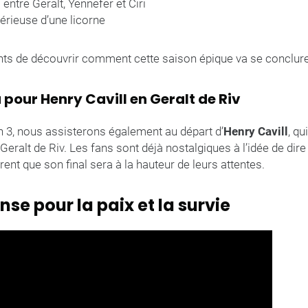
 entre Geralt, Yennefer et Ciri
érieuse d’une licorne
nts de découvrir comment cette saison épique va se conclure
 pour Henry Cavill en Geralt de Riv
on 3, nous assisterons également au départ d’
Henry Cavill
, qu
Geralt de Riv. Les fans sont déjà nostalgiques à l’idée de dire
nt que son final sera à la hauteur de leurs attentes.
nse pour la paix et la survie