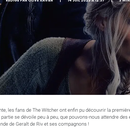
RÉDIGÉ PAR OLIVE XAVIER
|
14 JUIL 2023 À 12:37
|
3 MI
te, les fans de The Witcher ont enfin pu découvrir la première
 partie se dévoile peu à peu, que pouvons-nous attendre des 
nde de Geralt de Riv et ses compagnons !