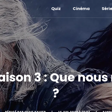
Quiz
Cinéma
Séri
ison 3 : Que nous r
?