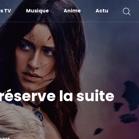
es TV
Musique
Anime
Actu
éserve la suite