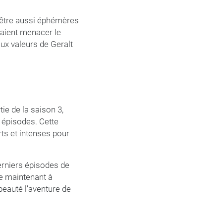
t être aussi éphémères
rraient menacer le
ux valeurs de Geralt
ie de la saison 3,
s épisodes. Cette
ts et intenses pour
erniers épisodes de
te maintenant à
beauté l’aventure de