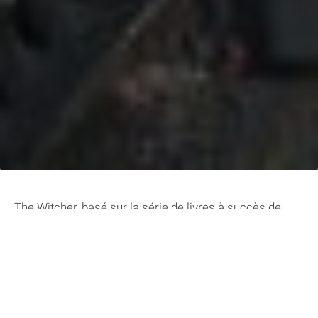
The Witcher, basé sur la série de livres à succès de
l’écrivain polonais Andrzej Sapkowski, est une série
télévisée qui a fait sensation depuis sa sortie en 2019.
Cette épopée fantastique nous plonge dans un monde
sombre et mystérieux, où les monstres côtoient les
sorcières et les héros se battent pour la survie. Avec
son intrigue complexe, ses personnages