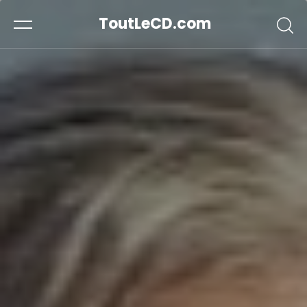
ToutLeCD.com