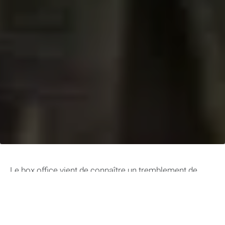
Le box office vient de connaître un tremblement de
terre sucré avec l’arrivée de «
Wonka
» sur les écrans.
Sous les traits d’un
Timothée Chalamet
éblouissant, la
jeunesse du célèbre chocolatier Willy Wonka a séduit