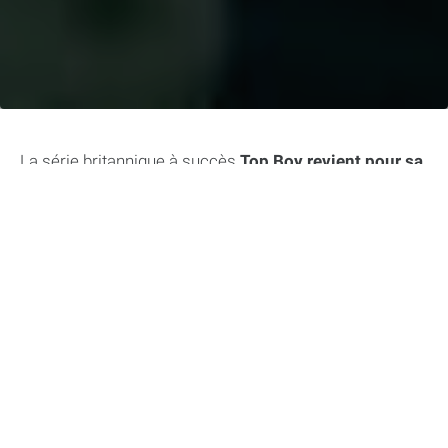
La série britannique à succès
Top Boy revient pour sa
dernière saison
, et les fans sont impatients d’en
découvrir le dénouement. Dans cet article, nous vous
dirons tout ce que vous devez savoir sur cette ultime
saison qui promet d’être explosive.
Dans cet article :
Une dernière saison très attendue sur Netflix
Un retour sur la série
Des lieux emblématiques
Le Samuda Estate, un vrai décor unique