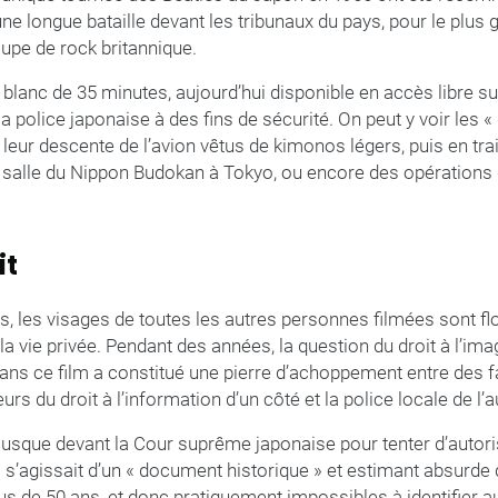
’une longue bataille devant les tribunaux du pays, pour le plu
upe de rock britannique.
t blanc de 35 minutes, aujourd’hui disponible en accès libre su
 la police japonaise à des fins de sécurité. On peut y voir les
à leur descente de l’avion vêtus de kimonos légers, puis en tr
a salle du Nippon Budokan à Tokyo, ou encore des opérations 
it
s, les visages de toutes les autres personnes filmées sont fl
la vie privée. Pendant des années, la question du droit à l’i
dans ce film a constitué une pierre d’achoppement entre des 
rs du droit à l’information d’un côté et la police locale de l’a
 jusque devant la Cour suprême japonaise pour tenter d’autor
l s’agissait d’un « document historique » et estimant absurde 
plus de 50 ans, et donc pratiquement impossibles à identifier a