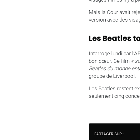
Mais la Cour avait rej
version avec des visag
Les Beatles t
Interrogé lundi par l’
bon cœur. Ce film
« so
Beatles du monde entie
groupe de Liverpool.
Les Beatles restent e
seulement cinq concer
PARTAGER SUR :