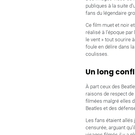
publiques à la suite d
fans du légendaire gro
Ce film muet et noir e
réalisé à l’époque par
le vent » tout sourire 
foule en délire dans l
coulisses.
Un long confl
À part ceux des Beatle
raisons de respect de 
filmées malgré elles 
Beatles et des défenseu
Les fans étaient allés
censurée, arguant qu’i
visages filmés il y a 