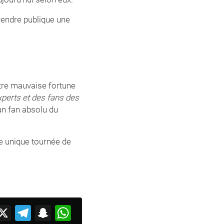
 rendre publique une
ntre mauvaise fortune
xperts et des fans des
 un fan absolu du
ne unique tournée de
acebook
X
Telegram
Snapchat
WhatsApp