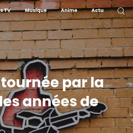
es TV
Musique
Anime
Actu
 tournée par la
 des années de