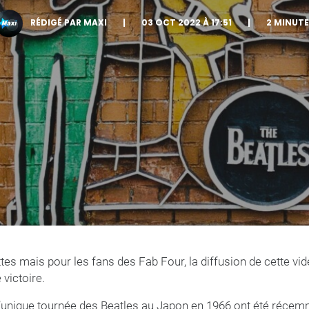
RÉDIGÉ PAR MAXI
|
03 OCT 2022 À 17:51
|
2 MINUTE
s mais pour les fans des Fab Four, la diffusion de cette vid
victoire.
’unique tournée des Beatles au Japon en 1966 ont été réce