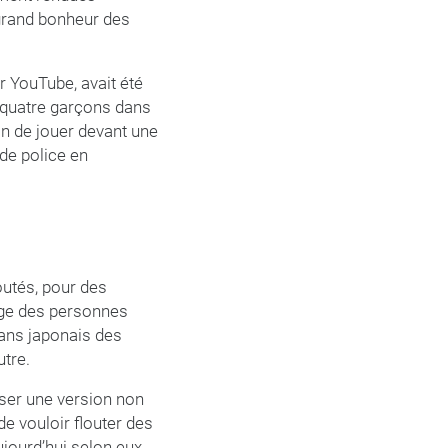
s grand bonheur des
r YouTube, avait été
 « quatre garçons dans
ain de jouer devant une
de police en
outés, pour des
mage des personnes
fans japonais des
utre.
iser une version non
de vouloir flouter des
ujourd’hui selon eux.