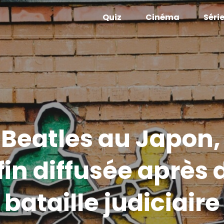
Quiz
Cinéma
Séri
Beatles au Japon,
nfin diffusée après
bataille judiciaire