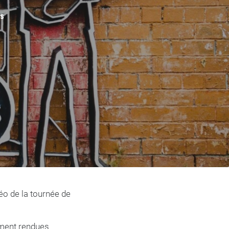
S
éo de la tournée de
mment rendues