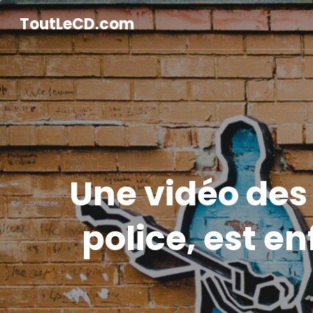
ToutLeCD.com
Une vidéo des 
police, est e