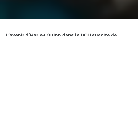
L’avenir d’Harley Quinn dans le DCU suscite de
nombreuses interrogations. Alors que Margot
Robbie semble vouloir passer le flambeau à une
nouvelle actrice, James Gunn exprime un avis
différent.
Dans cet article :
Margot Robbie souhaite voir d’autres actrices
incarner Harley Quinn
James Gunn envisage toujours un retour de
Margot Robbie
L’avenir d’Harley Quinn reste incertain