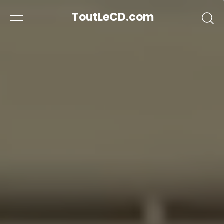
ToutLeCD.com