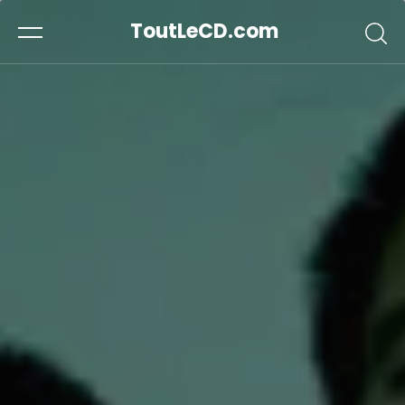
ToutLeCD.com