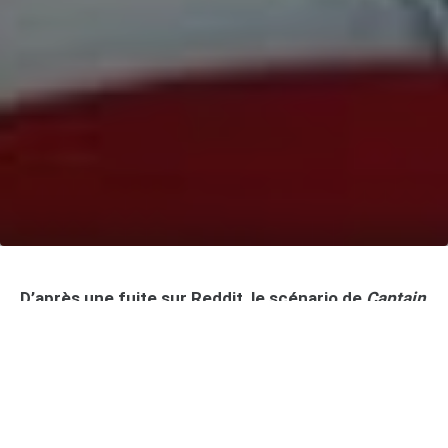
D’après une fuite sur Reddit, le scénario de
Captain
America: Brave New World
vient de fuiter. Sam
Wilson alias Falcon, interprété par Anthony Mackie,
reprendra comme prévu le flambeau de Steve
Rogers pour cette quatrième aventure du super-
soldat. Mais la trame révélée laisse présager un
film Marvel assez classique et sans grande