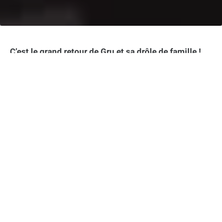
C’est le grand retour de Gru et sa drôle de famille !
Après 7 ans d’absence, le célèbre anti-héros revient
dans un quatrième opus de la lucrative franchise
« Moi, moche et méchant ». La bande-annonce
dévoilée par Universal Pictures révèle que Gru est
désormais papa, avec l’arrivée de Gru Jr, son fils
chauve à la mèche rousse.
Dans cet article :
L’agrandissement de la famille de Gru
De nouveaux méchants pour pimenter l’intrigue
Le retour très attendu d’une franchise à succès