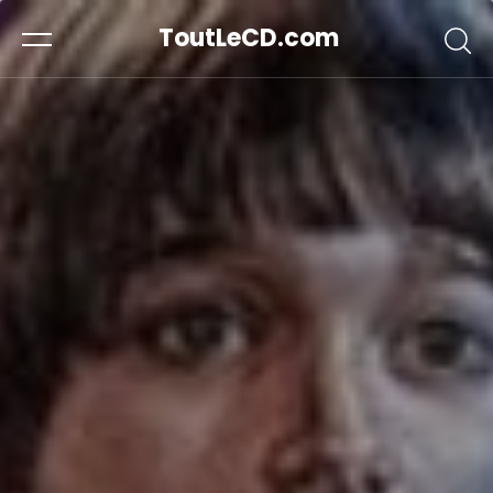
ToutLeCD.com